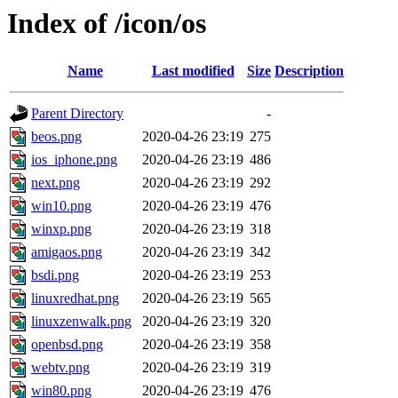
Index of /icon/os
Name
Last modified
Size
Description
Parent Directory
-
beos.png
2020-04-26 23:19
275
ios_iphone.png
2020-04-26 23:19
486
next.png
2020-04-26 23:19
292
win10.png
2020-04-26 23:19
476
winxp.png
2020-04-26 23:19
318
amigaos.png
2020-04-26 23:19
342
bsdi.png
2020-04-26 23:19
253
linuxredhat.png
2020-04-26 23:19
565
linuxzenwalk.png
2020-04-26 23:19
320
openbsd.png
2020-04-26 23:19
358
webtv.png
2020-04-26 23:19
319
win80.png
2020-04-26 23:19
476